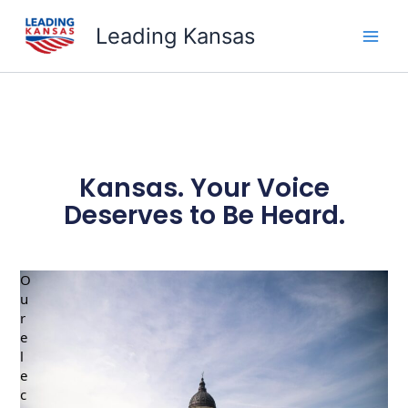
Skip
Leading Kansas
to
content
Kansas. Your Voice
Deserves to Be Heard.
O
u
r
e
l
e
c